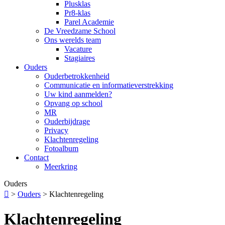
Plusklas
Pr8-klas
Parel Academie
De Vreedzame School
Ons werelds team
Vacature
Stagiaires
Ouders
Ouderbetrokkenheid
Communicatie en informatieverstrekking
Uw kind aanmelden?
Opvang op school
MR
Ouderbijdrage
Privacy
Klachtenregeling
Fotoalbum
Contact
Meerkring
Ouders

>
Ouders
>
Klachtenregeling
Klachtenregeling