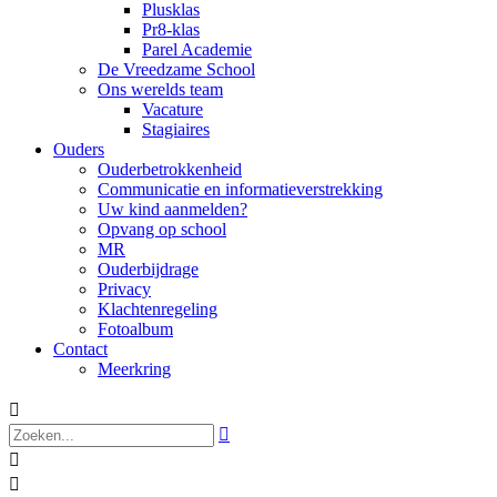
Plusklas
Pr8-klas
Parel Academie
De Vreedzame School
Ons werelds team
Vacature
Stagiaires
Ouders
Ouderbetrokkenheid
Communicatie en informatieverstrekking
Uw kind aanmelden?
Opvang op school
MR
Ouderbijdrage
Privacy
Klachtenregeling
Fotoalbum
Contact
Meerkring



