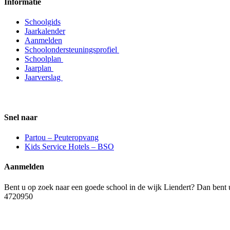
Informatie
Schoolgids
Jaarkalender
Aanmelden
Schoolondersteuningsprofiel
Schoolplan
Jaarplan
Jaarverslag
Snel naar
Partou – Peuteropvang
Kids Service Hotels – BSO
Aanmelden
Bent u op zoek naar een goede school in de wijk Liendert? Dan bent 
4720950