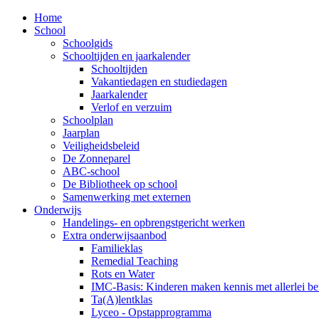
Home
School
Schoolgids
Schooltijden en jaarkalender
Schooltijden
Vakantiedagen en studiedagen
Jaarkalender
Verlof en verzuim
Schoolplan
Jaarplan
Veiligheidsbeleid
De Zonneparel
ABC-school
De Bibliotheek op school
Samenwerking met externen
Onderwijs
Handelings- en opbrengstgericht werken
Extra onderwijsaanbod
Familieklas
Remedial Teaching
Rots en Water
IMC-Basis: Kinderen maken kennis met allerlei b
Ta(A)lentklas
Lyceo - Opstapprogramma