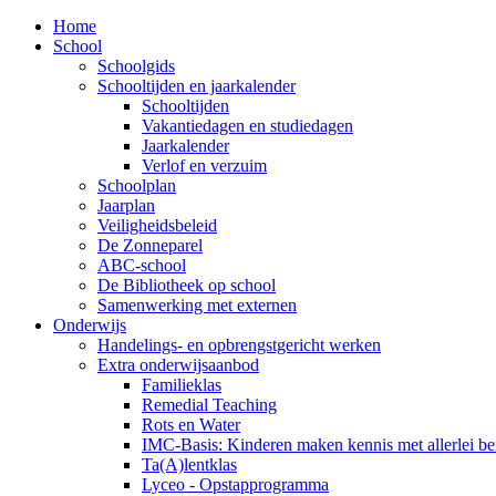
Home
School
Schoolgids
Schooltijden en jaarkalender
Schooltijden
Vakantiedagen en studiedagen
Jaarkalender
Verlof en verzuim
Schoolplan
Jaarplan
Veiligheidsbeleid
De Zonneparel
ABC-school
De Bibliotheek op school
Samenwerking met externen
Onderwijs
Handelings- en opbrengstgericht werken
Extra onderwijsaanbod
Familieklas
Remedial Teaching
Rots en Water
IMC-Basis: Kinderen maken kennis met allerlei b
Ta(A)lentklas
Lyceo - Opstapprogramma