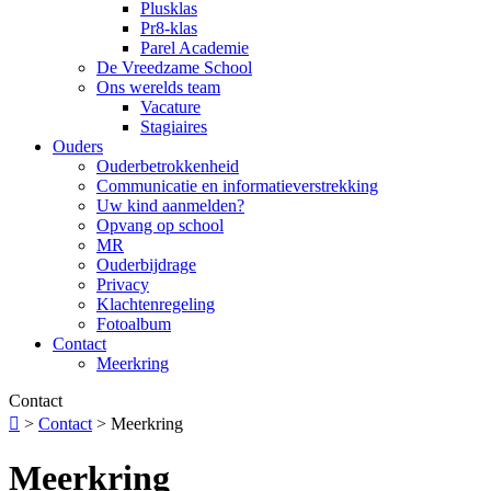
Plusklas
Pr8-klas
Parel Academie
De Vreedzame School
Ons werelds team
Vacature
Stagiaires
Ouders
Ouderbetrokkenheid
Communicatie en informatieverstrekking
Uw kind aanmelden?
Opvang op school
MR
Ouderbijdrage
Privacy
Klachtenregeling
Fotoalbum
Contact
Meerkring
Contact

>
Contact
>
Meerkring
Meerkring