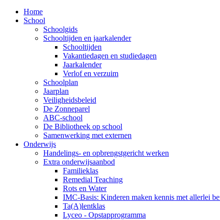
Home
School
Schoolgids
Schooltijden en jaarkalender
Schooltijden
Vakantiedagen en studiedagen
Jaarkalender
Verlof en verzuim
Schoolplan
Jaarplan
Veiligheidsbeleid
De Zonneparel
ABC-school
De Bibliotheek op school
Samenwerking met externen
Onderwijs
Handelings- en opbrengstgericht werken
Extra onderwijsaanbod
Familieklas
Remedial Teaching
Rots en Water
IMC-Basis: Kinderen maken kennis met allerlei b
Ta(A)lentklas
Lyceo - Opstapprogramma