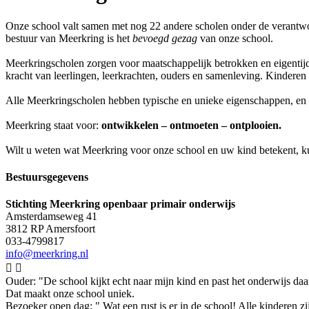
Onze school valt samen met nog 22 andere scholen onder de verantwoo
bestuur van Meerkring is het
bevoegd gezag
van onze school.
Meerkringscholen zorgen voor maatschappelijk betrokken en eigentijd
kracht van leerlingen, leerkrachten, ouders en samenleving. Kinderen h
Alle Meerkringscholen hebben typische en unieke eigenschappen, en 
Meerkring staat voor:
ontwikkelen – ontmoeten – ontplooien.
Wilt u weten wat Meerkring voor onze school en uw kind betekent, k
Bestuursgegevens
Stichting Meerkring openbaar primair onderwijs
Amsterdamseweg 41
3812 RP Amersfoort
033-4799817
info@meerkring.nl


Ouder: "De school kijkt echt naar mijn kind en past het onderwijs da
Dat maakt onze school uniek.
Bezoeker open dag: " Wat een rust is er in de school! Alle kinderen zi