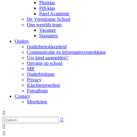
Plusklas
Pr8-klas
Parel Academie
De Vreedzame School
Ons werelds team
Vacature
Stagiaires
Ouders
Ouderbetrokkenheid
Communicatie en informatieverstrekking
Uw kind aanmelden?
Opvang op school
MR
Ouderbijdrage
Privacy
Klachtenregeling
Fotoalbum
Contact
Meerkring



