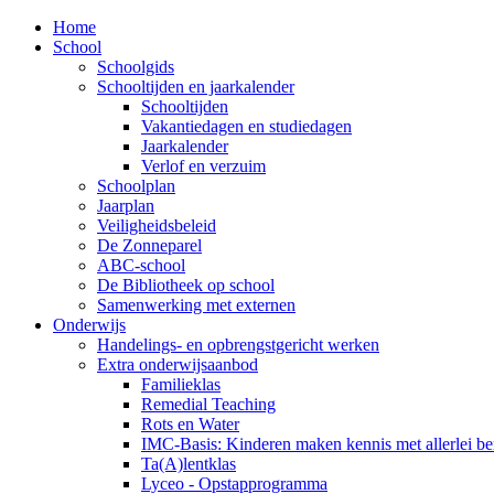
Home
School
Schoolgids
Schooltijden en jaarkalender
Schooltijden
Vakantiedagen en studiedagen
Jaarkalender
Verlof en verzuim
Schoolplan
Jaarplan
Veiligheidsbeleid
De Zonneparel
ABC-school
De Bibliotheek op school
Samenwerking met externen
Onderwijs
Handelings- en opbrengstgericht werken
Extra onderwijsaanbod
Familieklas
Remedial Teaching
Rots en Water
IMC-Basis: Kinderen maken kennis met allerlei b
Ta(A)lentklas
Lyceo - Opstapprogramma