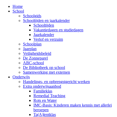
Home
School
Schoolgids
Schooltijden en jaarkalender
Schooltijden
Vakantiedagen en studiedagen
Jaarkalender
Verlof en verzuim
Schoolplan
Jaarplan
Veiligheidsbeleid
De Zonneparel
ABC-school
De Bibliotheek op school
Samenwerking met externen
Onderwijs
Handelings- en opbrengstgericht werken
Extra onderwijsaanbod
Familieklas
Remedial Teaching
Rots en Water
IMC-Basis: Kinderen maken kennis met allerlei
beroepen
Ta(A)lentklas