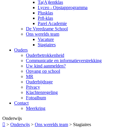
Ta(A)lentklas
Lyceo - Opstapprogramma
Plusklas
Pr8-klas
Parel Academie
De Vreedzame School
Ons werelds team
Vacature
Stagiaires
Ouders
Ouderbetrokkenheid
Communicatie en informatieverstrekking
Uw kind aanmelden?
Opvang op school
MR
Ouderbijdrage
Privacy
Klachtenregeling
Fotoalbum
Contact
Meerkring
Onderwijs

>
Onderwijs
>
Ons werelds team
>
Stagiaires