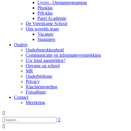
Lyceo - Opstapprogramma
Plusklas
Pr8-klas
Parel Academie
De Vreedzame School
Ons werelds team
Vacature
Stagiaires
Ouders
Ouderbetrokkenheid
Communicatie en informatieverstrekking
Uw kind aanmelden?
Opvang op school
MR
Ouderbijdrage
Privacy
Klachtenregeling
Fotoalbum
Contact
Meerkring


