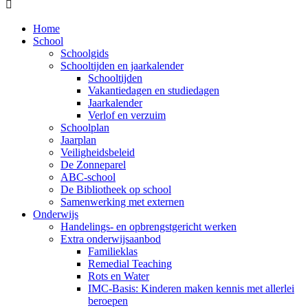

Home
School
Schoolgids
Schooltijden en jaarkalender
Schooltijden
Vakantiedagen en studiedagen
Jaarkalender
Verlof en verzuim
Schoolplan
Jaarplan
Veiligheidsbeleid
De Zonneparel
ABC-school
De Bibliotheek op school
Samenwerking met externen
Onderwijs
Handelings- en opbrengstgericht werken
Extra onderwijsaanbod
Familieklas
Remedial Teaching
Rots en Water
IMC-Basis: Kinderen maken kennis met allerlei
beroepen