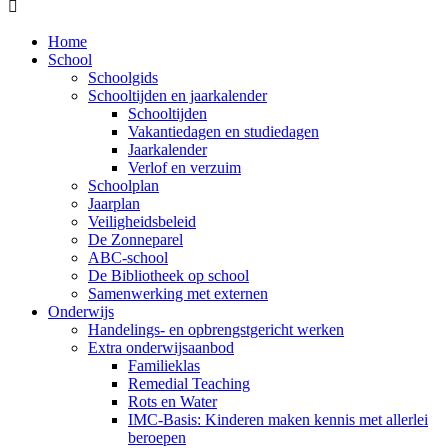

Home
School
Schoolgids
Schooltijden en jaarkalender
Schooltijden
Vakantiedagen en studiedagen
Jaarkalender
Verlof en verzuim
Schoolplan
Jaarplan
Veiligheidsbeleid
De Zonneparel
ABC-school
De Bibliotheek op school
Samenwerking met externen
Onderwijs
Handelings- en opbrengstgericht werken
Extra onderwijsaanbod
Familieklas
Remedial Teaching
Rots en Water
IMC-Basis: Kinderen maken kennis met allerlei
beroepen