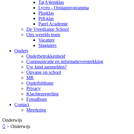
Ta(A)lentklas
Lyceo - Opstapprogramma
Plusklas
Pr8-klas
Parel Academie
De Vreedzame School
Ons werelds team
Vacature
Stagiaires
Ouders
Ouderbetrokkenheid
Communicatie en informatieverstrekking
Uw kind aanmelden?
Opvang op school
MR
Ouderbijdrage
Privacy
Klachtenregeling
Fotoalbum
Contact
Meerkring
Onderwijs

>
Onderwijs