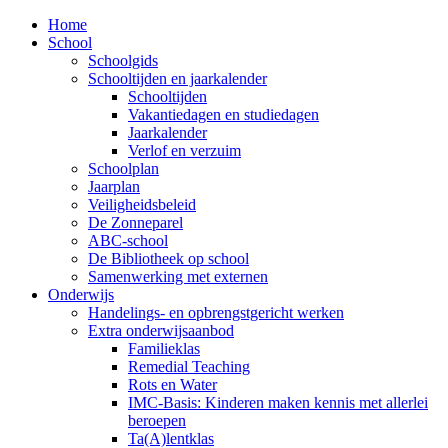
Home
School
Schoolgids
Schooltijden en jaarkalender
Schooltijden
Vakantiedagen en studiedagen
Jaarkalender
Verlof en verzuim
Schoolplan
Jaarplan
Veiligheidsbeleid
De Zonneparel
ABC-school
De Bibliotheek op school
Samenwerking met externen
Onderwijs
Handelings- en opbrengstgericht werken
Extra onderwijsaanbod
Familieklas
Remedial Teaching
Rots en Water
IMC-Basis: Kinderen maken kennis met allerlei
beroepen
Ta(A)lentklas