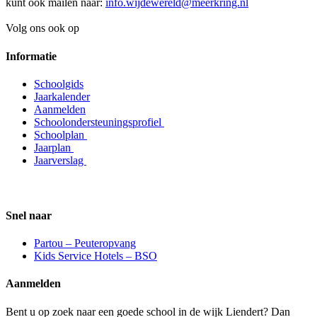
kunt ook mailen naar:
info.wijdewereld@meerkring.nl
Volg ons ook op
Informatie
Schoolgids
Jaarkalender
Aanmelden
Schoolondersteuningsprofiel
Schoolplan
Jaarplan
Jaarverslag
Snel naar
Partou – Peuteropvang
Kids Service Hotels – BSO
Aanmelden
Bent u op zoek naar een goede school in de wijk Liendert? Dan