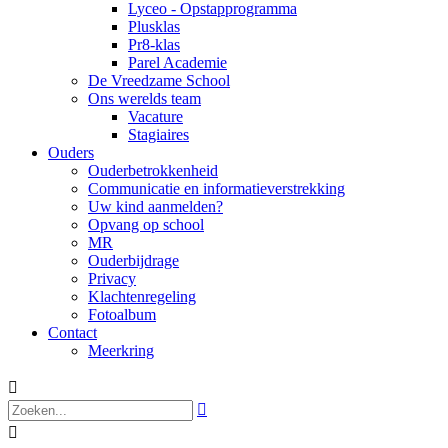
Lyceo - Opstapprogramma
Plusklas
Pr8-klas
Parel Academie
De Vreedzame School
Ons werelds team
Vacature
Stagiaires
Ouders
Ouderbetrokkenheid
Communicatie en informatieverstrekking
Uw kind aanmelden?
Opvang op school
MR
Ouderbijdrage
Privacy
Klachtenregeling
Fotoalbum
Contact
Meerkring


